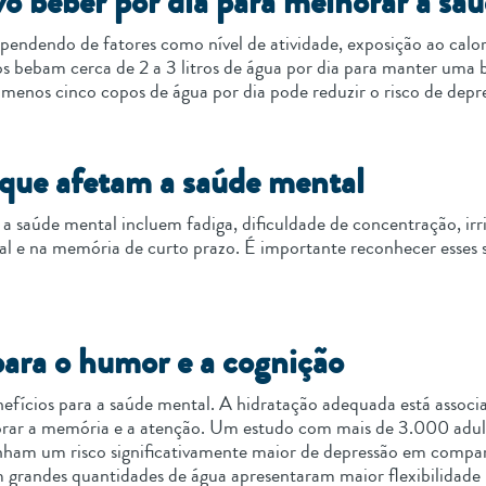
vo beber por dia para melhorar a sa
pendendo de fatores como nível de atividade, exposição ao calo
s bebam cerca de 2 a 3 litros de água por dia para manter uma
menos cinco copos de água por dia pode reduzir o risco de depr
 que afetam a saúde mental
a saúde mental incluem fadiga, dificuldade de concentração, ir
l e na memória de curto prazo. É importante reconhecer esses 
para o humor e a cognição
nefícios para a saúde mental. A hidratação adequada está asso
orar a memória e a atenção. Um estudo com mais de 3.000 adult
inham um risco significativamente maior de depressão em comp
am grandes quantidades de água apresentaram maior flexibilidade