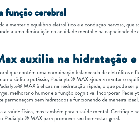
a função cerebral
uda a manter o equilíbrio eletrolítico e a condução nervosa, que 
evando a uma diminuição na acuidade mental e na capacidade de 
x auxilia na hidratação e
al que contém uma combinação balanceada de eletrólitos e fluid
s como sódio e potássio, Pedialyte® MAX ajuda a manter o equilíbr
Pedialyte® MAX é eficaz na reidratação rápida, o que pode ser p
nergia, melhorar o humor e a função cognitiva. Incorporar Pedia
nte permaneçam bem hidratados e funcionando de maneira ideal.
a a saúde física, mas também para a saúde mental. Certifique-se 
omo Pedialyte® MAX para promover seu bem-estar geral.