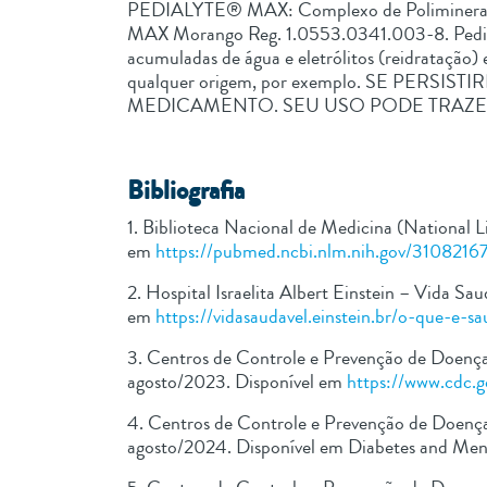
PEDIALYTE® MAX: Complexo de Poliminerais.
MAX Morango Reg. 1.0553.0341.003-8. Pedi
acumuladas de água e eletrólitos (reidratação)
qualquer origem, por exemplo. SE PE
MEDICAMENTO. SEU USO PODE TRAZER
Bibliografia
1. Biblioteca Nacional de Medicina (National L
em
https://pubmed.ncbi.nlm.nih.gov/3108216
2. Hospital Israelita Albert Einstein – Vida 
em
https://vidasaudavel.einstein.br/o-que-e-s
3. Centros de Controle e Prevenção de Doença
agosto/2023. Disponível em
https://www.cdc.g
4. Centros de Controle e Prevenção de Doença
agosto/2024. Disponível em Diabetes and Men