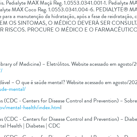
 Pedialyte MAX Maçã Reg. 1.0553.0341.001-1. Pedialyte MAX
alyte MAX Coco Reg. 1.0553.0341.004-6. PEDIALYTE® MAX é 
 e para a manutenção da hidratação, após a fase de reidratação
RSISTIREM OS SINTOMAS, O MÉDICO DEVERÁ SER CONSU
 RISCOS. PROCURE O MÉDICO E O FARMACÊUTICO. 
ibrary of Medicine) – Eletrólitos. Website acessado em agosto/
7/
Saudável – O que é saúde mental? Website acessado em agosto/202
aude-mental/
s (CDC - Centers for Disease Control and Prevention) – Sobr
ov/mental-health/index.htm
l
s (CDC - Centers for Disease Control and Prevention) – Diabe
tal Health | Diabetes | CDC