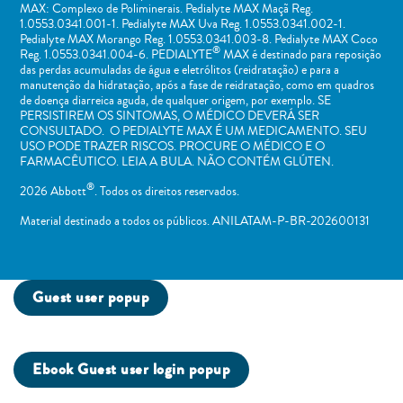
MAX: Complexo de Poliminerais. Pedialyte MAX Maçã Reg.
1.0553.0341.001-1. Pedialyte MAX Uva Reg. 1.0553.0341.002-1.
Pedialyte MAX Morango Reg. 1.0553.0341.003-8. Pedialyte MAX Coco
®
Reg. 1.0553.0341.004-6. PEDIALYTE
MAX é destinado para reposição
das perdas acumuladas de água e eletrólitos (reidratação) e para a
manutenção da hidratação, após a fase de reidratação, como em quadros
de doença diarreica aguda, de qualquer origem, por exemplo. SE
PERSISTIREM OS SINTOMAS, O MÉDICO DEVERÁ SER
CONSULTADO. O PEDIALYTE MAX É UM MEDICAMENTO. SEU
USO PODE TRAZER RISCOS. PROCURE O MÉDICO E O
FARMACÊUTICO. LEIA A BULA. NÃO CONTÉM GLÚTEN.
®
2026 Abbott
. Todos os direitos reservados.
Material destinado a todos os públicos. ANILATAM-P-BR-202600131
Guest user popup
Ebook Guest user login popup