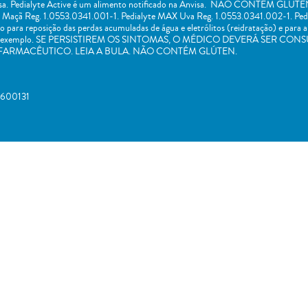
nvisa. Pedialyte Active é um alimento notificado na Anvisa. NÃO CONTÉM GLÚTEN.
 Maçã Reg. 1.0553.0341.001-1. Pedialyte MAX Uva Reg. 1.0553.0341.002-1. Pe
para reposição das perdas acumuladas de água e eletrólitos (reidratação) e para 
rigem, por exemplo. SE PERSISTIREM OS SINTOMAS, O MÉDICO DEVERÁ SE
FARMACÊUTICO. LEIA A BULA. NÃO CONTÉM GLÚTEN.
2600131