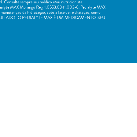
 Consulte sempre seu médico e/ou nutricionista.
dialyte MAX Morango Reg. 1.0553.0341.003-8. Pedialyte MAX
a manutenção da hidratação, após a fase de reidratação, como
R CONSULTADO. O PEDIALYTE MAX É UM MEDICAMENTO. SEU